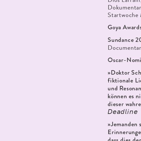
Dokumentarfi
Startwoche
Goya Awards
Sundance 2
Documenta
Oscar-Nomi
»Doktor Sch
fiktionale L
und Resonanz
können es ni
dieser wahr
𝘋𝘦𝘢𝘥𝘭𝘪𝘯𝘦
»Jemanden so
Erinnerunge
dass dies de