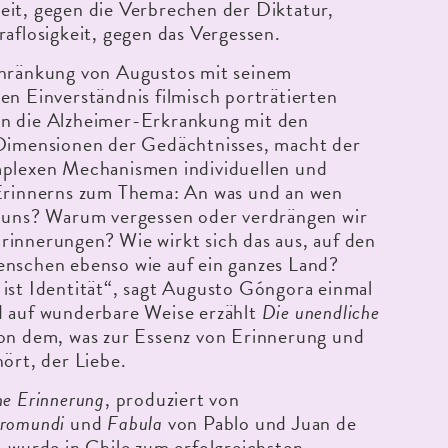
it, gegen die Verbrechen der Diktatur,
raflosigkeit, gegen das Vergessen.
chränkung von Augustos mit seinem
en Einverständnis filmisch porträtierten
n die Alzheimer-Erkrankung mit den
 Dimensionen der Gedächtnisses, macht der
mplexen Mechanismen individuellen und
 Erinnerns zum Thema: An was und an wen
r uns? Warum vergessen oder verdrängen wir
innerungen? Wie wirkt sich das aus, auf den
enschen ebenso wie auf ein ganzes Land?
ist Identität“, sagt Augusto Góngora einmal
d auf wunderbare Weise erzählt
Die unendliche
on dem, was zur Essenz von Erinnerung und
hört, der Liebe.
he Erinnerung
, produziert von
romundi
und
Fabula
von Pablo und Juan de
, wurde in Chile zum erfolgreichsten