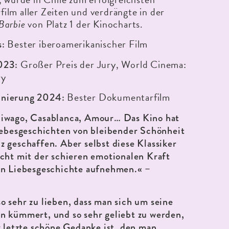
lm aller Zeiten und verdrängte in der
Barbie
von Platz 1 der Kinocharts.
Bester iberoamerikanischer Film
:
Großer Preis der Jury, World Cinema:
023:
ry
Bester Dokumentarfilm
nierung 2024:
iwago, Casablanca, Amour… Das Kino hat
iebesgeschichten von bleibender Schönheit
 geschaffen. Aber selbst diese Klassiker
cht mit der schieren emotionalen Kraft
en Liebesgeschichte aufnehmen.« –
 sehr zu lieben, dass man sich um seine
n kümmert, und so sehr geliebt zu werden,
r letzte schöne Gedanke ist, den man