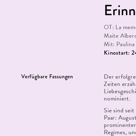
Erin
OT: La memor
Maite Alberd
Mit: Paulin
Kinostart: 
Der erfolgre
Verfügbare Fassungen
Zeiten erzäh
Liebesgesch
nominiert.
Sie sind seit
Paar: August
prominenter
Regimes, un