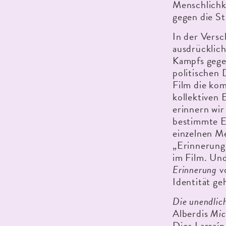
Menschlichke
gegen die St
In der Vers
ausdrücklich
Kampfs gege
politischen
Film die ko
kollektiven
erinnern wi
bestimmte Er
einzelnen M
„Erinnerung 
im Film. Un
Erinnerung
v
Identität ge
Die unendlic
Alberdis
Mic
Dios Larraín