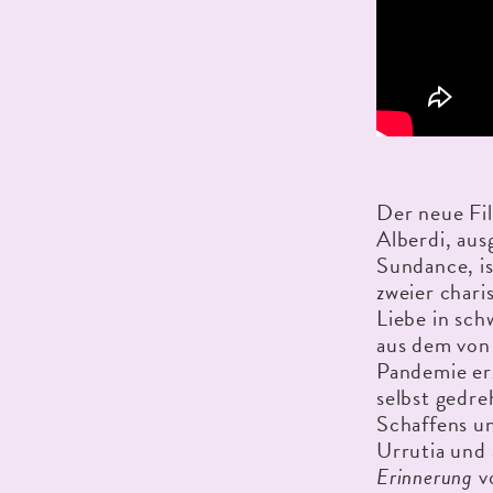
Der neue Fi
Alberdi, aus
Sundance, is
zweier char
Liebe in sc
aus dem von
Pandemie er
selbst gedre
Schaffens u
Urrutia und 
Erinnerung
v