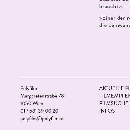
– 
braucht.«
»Einer der 
die Leinwan
Polyfilm
AKTUELLE F
Margaretenstraße 78
FILMEMPFE
1050 Wien
FILMSUCHE
01 / 581 39 00 20
INFOS
polyfilm@polyfilm.at