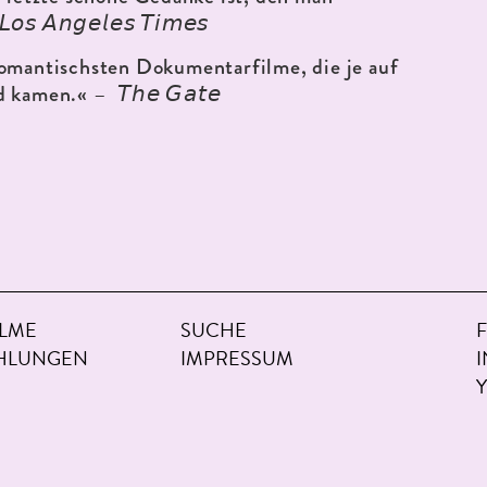
𝘰𝘴 𝘈𝘯𝘨𝘦𝘭𝘦𝘴 𝘛𝘪𝘮𝘦𝘴
romantischsten Dokumentarfilme, die je auf
– 𝘛𝘩𝘦 𝘎𝘢𝘵𝘦
d kamen.«
ILME
SUCHE
HLUNGEN
IMPRESSUM