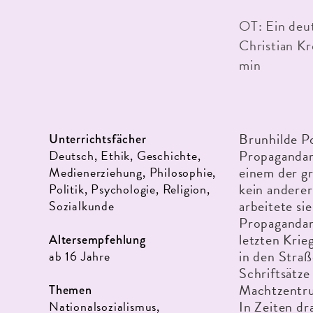
OT: Ein deu
Christian Kr
min
Brunhilde P
Unterrichtsfächer
Propagandam
Deutsch, Ethik, Geschichte,
einem der g
Medienerziehung, Philosophie,
kein andere
Politik, Psychologie, Religion,
arbeitete si
Sozialkunde
Propagandam
letzten Krie
Altersempfehlung
in den Straß
ab 16 Jahre
Schriftsätze
Machtzentru
Themen
In Zeiten dr
Nationalsozialismus,