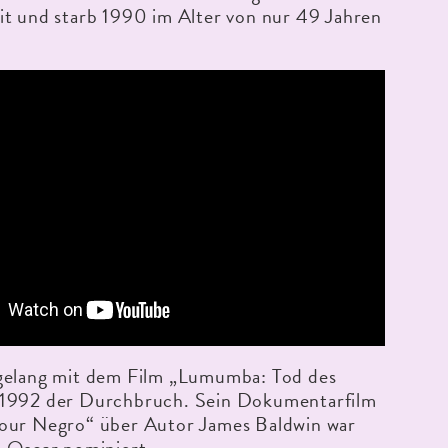
it und starb 1990 im Alter von nur 49 Jahren
.
gelang mit dem Film „Lumumba: Tod des
1992 der Durchbruch. Sein Dokumentarfilm
our Negro“ über Autor James Baldwin war