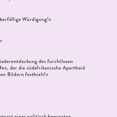
berfällige Würdigung!«
e
ederentdeckung des furchtlosen
fen, der die südafrikanische Apartheid
nen Bildern festhielt!«
twort eines politisch bewussten