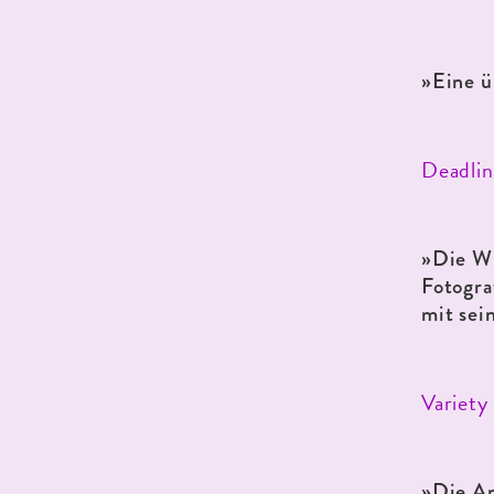
»
Eine ü
Deadlin
»
Die Wi
Fotogra
mit sei
Variety
»
Die An