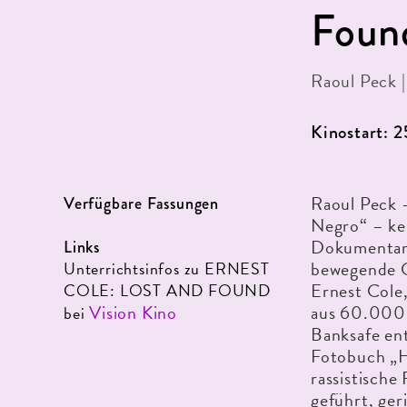
Foun
Raoul Peck 
Kinostart: 
Raoul Peck 
Verfügbare Fassungen
Negro“ – ke
Dokumentarfi
Links
bewegende G
Unterrichtsinfos zu ERNEST
Ernest Cole,
COLE: LOST AND FOUND
Vision Kino
aus 60.000 
bei
Banksafe en
Fotobuch „H
rassistische
geführt, ger