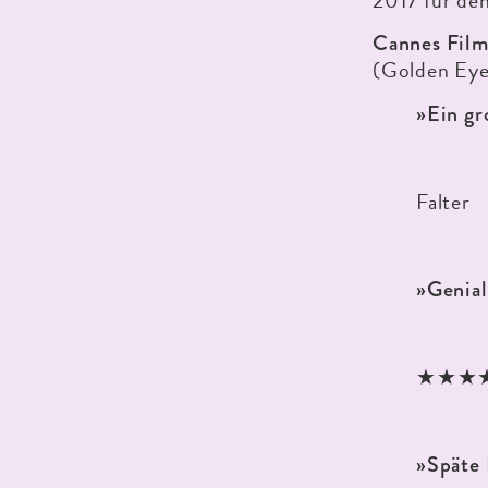
2017 für de
Cannes Film
(Golden Eye
»Ein gr
Falter
»Genial
★★★★★
»Späte