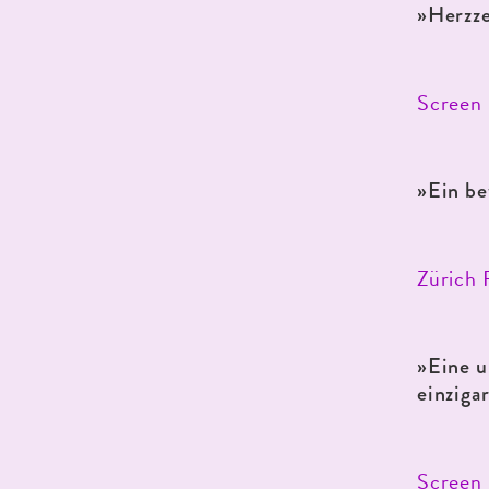
»Herzz
Screen 
»
Ein be
Zürich F
»
Eine u
einziga
Screen 