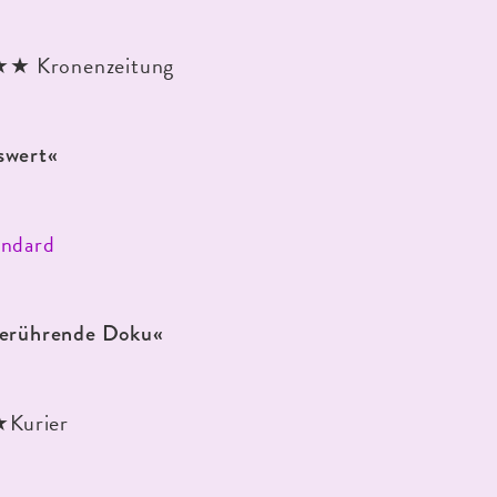
 Kronenzeitung
swert
«
andard
berührende Doku
«
urier