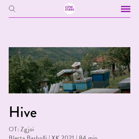
Hive
OT: Zgjoi
Blerta Basholli | XK 2021 | 84 min