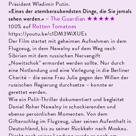
Präsident Wladimir Putin.
»Eines der atemberaubendsten Dinge, die Sie jemals
The Guardian
★★★★★
sehen werden.« –
Rotten Tomatoes
100% auf
https://youtu.be/c1DM3WiXUEs
Der Film startet mit geheimen Aufnahmen in dem
Flugzeug, in dem Nawalny auf dem Weg nach
Sibirien mit dem russischen Nervengift
„Nowitschok“ ermordet werden sollte. Nur durch
eine Notlandung und eine Verlegung in die Berliner
Charité – die seine Frau Julia gegen den Willen der
russischen Regierung durchsetze – konnte er
gerettet werden.
Wie ein Polit-Thriller dokumentiert und begleitet
Daniel Roher Nawalny in schockierenden und
ebenso persönlichen Momenten. Von dem
Giftanschlag im Flugzeug, über seinen Aufenthalt in
Deutschland, bis zu seiner Rückkehr nach Moskau.
Direkt nach seiner Landung wurde er noch am