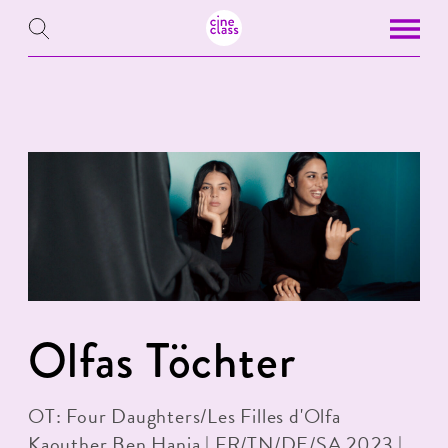
Olfas Töchter
OT: Four Daughters/Les Filles d'Olfa
Kaouther Ben Hania | FR/TN/DE/SA 2023 |