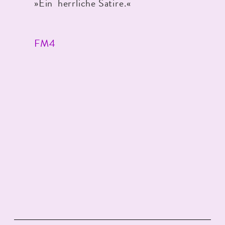
»Ein herrliche Satire.«
FM4