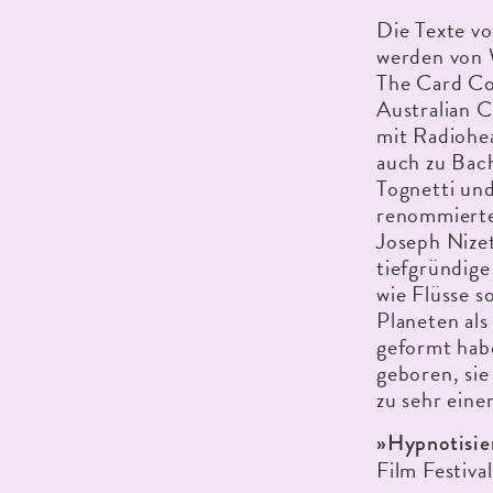
Die Texte vo
werden von 
The Card Co
Australian 
mit Radiohea
auch zu Bac
Tognetti un
renommiert
Joseph Nizet
tiefgründige
wie Flüsse s
Planeten als
geformt hab
geboren, sie
zu sehr eine
»Hypnotisie
Film Festival