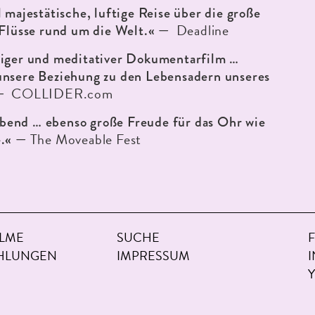
l majestätische, luftige Reise über die große
Deadline
 Flüsse rund um die Welt.« —
tiger und meditativer Dokumentarfilm …
unsere Beziehung zu den Lebensadern unseres
COLLIDER.com
 —
end … ebenso große Freude für das Ohr wie
The Moveable Fest
e.« —
ILME
SUCHE
HLUNGEN
IMPRESSUM