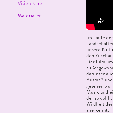
Vision Kino
Materialien
Im Laufe de
Landschafte
unsere Kult
den Zuschau
Der Film um
außergewöhn
darunter auc
Ausmaß und a
gesehen wur
Musik und e
der sowohl t
Wildheit der
anerkennt.