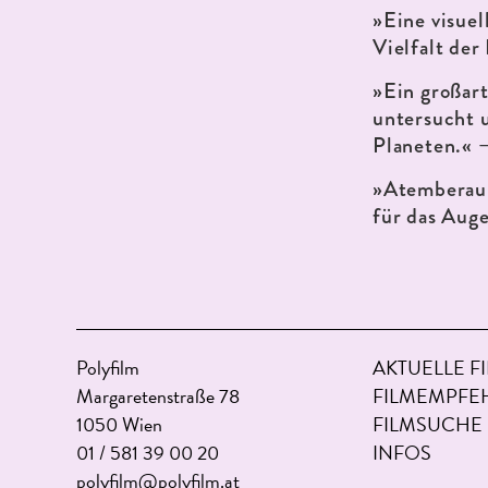
»Eine visuel
Vielfalt der
»Ein großar
untersucht 
Planeten.«
»Atemberaub
für das Aug
Polyfilm
AKTUELLE F
Margaretenstraße 78
FILMEMPFE
1050 Wien
FILMSUCHE
01 / 581 39 00 20
INFOS
polyfilm@polyfilm.at