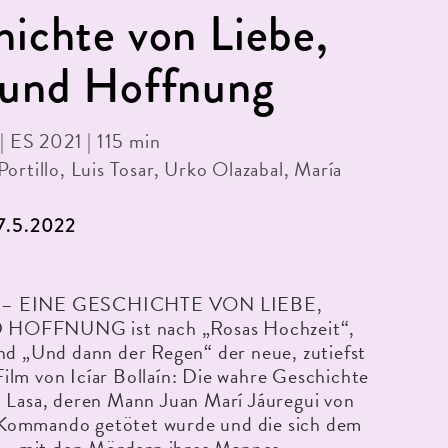
ichte von Liebe,
 und Hoffnung
 | ES 2021 | 115 min
Portillo, Luis Tosar, Urko Olazabal, María
27.5.2022
– EINE GESCHICHTE VON LIEBE,
OFFNUNG ist nach „Rosas Hochzeit“,
nd „Und dann der Regen“ der neue, zutiefst
lm von Icíar Bollaín: Die wahre Geschichte
l Lasa, deren Mann Juan Marí Jáuregui von
ommando getötet wurde und die sich dem