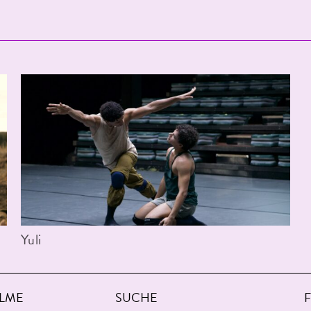
Yuli
ILME
SUCHE