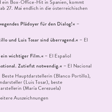
d ein Box-Office-Hit in Spanien, kommt
 27. Mai endlich in die österreichischen
ewegendes Plädoyer für den Dialog!«
–
El
illo und Luis Tosar sind überragend.«
–
El Español
 ein wichtiger Film.«
–
El Nacional
otional. Zutiefst notwendig.«
–
: Beste Hauptdarstellerin (Blanco Portillo),
darsteller (Luis Tosar), beste
rstellerin (María Cerezuela)
weitere Auszeichnungen