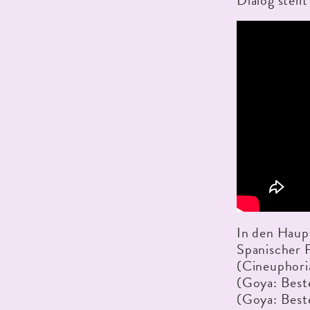
Dialog stell
In den Haupt
Spanischer F
(Cineuphori
(Goya: Best
(Goya: Best