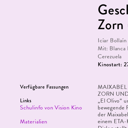
Gesch
Zorn
Icíar Bollaín
Mit: Blanca 
Cerezuela
Kinostart: 
MAIXABEL 
Verfügbare Fassungen
ZORN UND H
„El Olivo“ u
Links
Schulinfo von Vision Kino
bewegende Fi
der Maixabe
einem ETA-K
Materialien