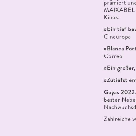
prämiert un
MAIXABEL ab
Kinos.
»Ein tief b
Cineuropa
»Blanca Port
Correo
»Ein großer,
»Zutiefst em
Goyas 2022
bester Neben
Nachwuchsda
Zahlreiche 