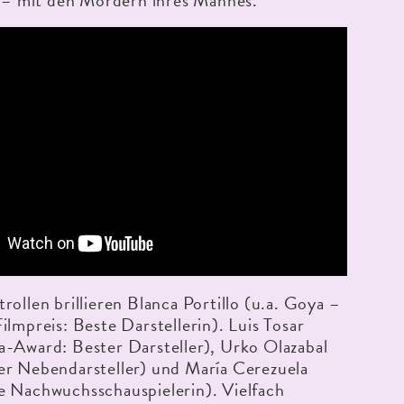
t – mit den Mördern ihres Mannes.
rollen brillieren Blanca Portillo (u.a. Goya –
ilmpreis: Beste Darstellerin). Luis Tosar
a-Award: Bester Darsteller), Urko Olazabal
er Nebendarsteller) und María Cerezuela
e Nachwuchsschauspielerin). Vielfach