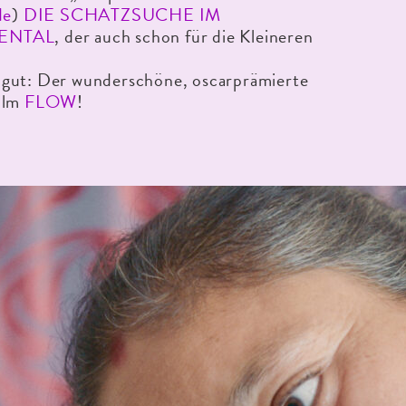
de
)
DIE SCHATZSUCHE IM
ENTAL
, der auch schon für die Kleineren
gut: Der wunderschöne, oscarprämierte
ilm
FLOW
!