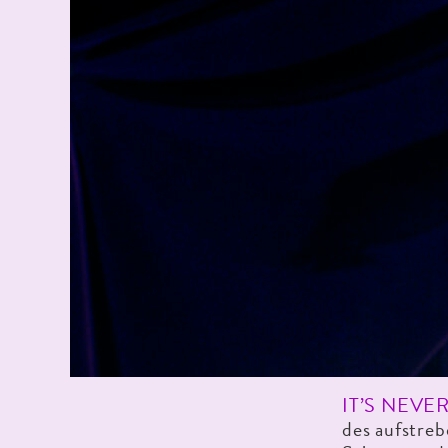
IT’S NEVE
des aufstre