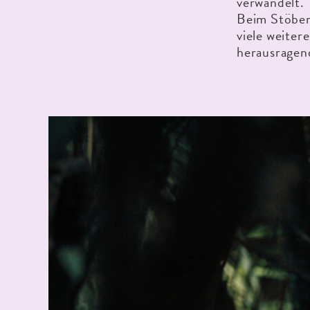
verwandelt.
Beim Stöber
viele weiter
herausragen