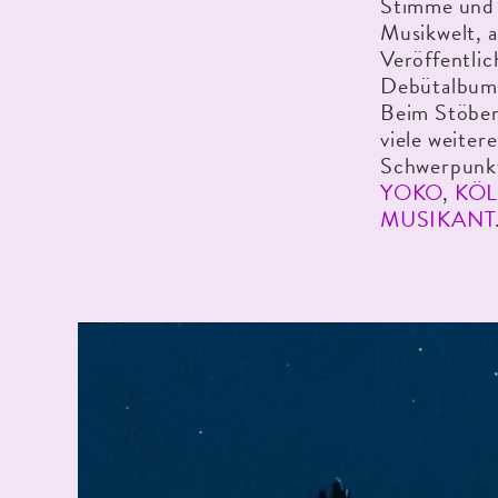
Stimme und s
Musikwelt, a
Veröffentlic
Debütalbums
Beim Stöber
viele weiter
Schwerpunkt
YOKO
,
KÖL
MUSIKANT