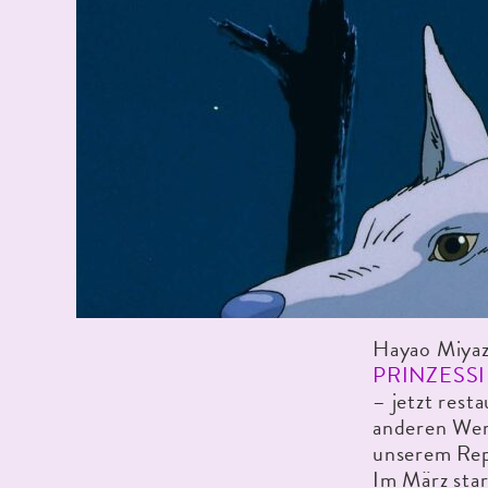
Hayao Miyaz
PRINZESS
– jetzt rest
anderen Wer
unserem Rep
Im März star