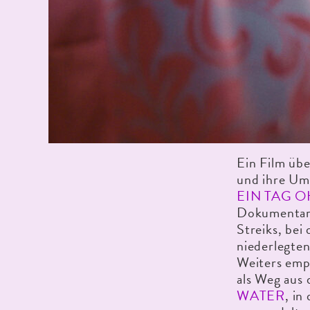
Ein Film üb
und ihre U
EIN TAG 
Dokumentarf
Streiks, bei
niederlegten
Weiters emp
als Weg aus
WATER
, in