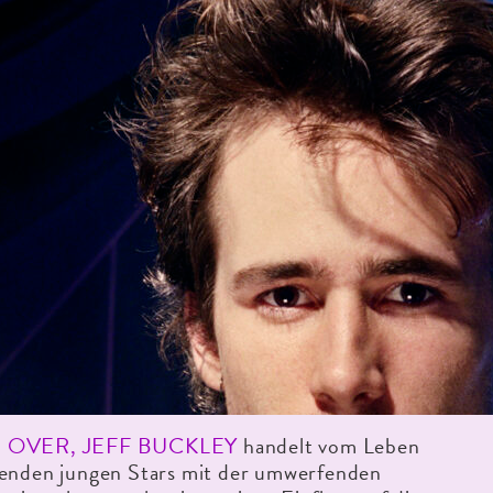
R OVER, JEFF BUCKLEY
handelt vom Leben
benden jungen Stars mit der umwerfenden