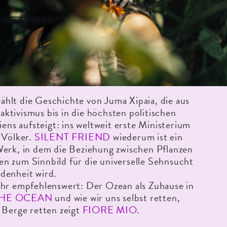
ählt die Geschichte von Juma Xipaia, die aus
tivismus bis in die höchsten politischen
liens aufsteigt: ins weltweit erste Ministerium
 Völker.
SILENT FRIEND
wiederum ist ein
Werk, in dem die Beziehung zwischen Pflanzen
n zum Sinnbild für die universelle Sehnsucht
denheit wird.
ehr empfehlenswert: Der Ozean als Zuhause in
THE OCEAN
und wie wir uns selbst retten,
 Berge retten zeigt
FIORE MIO
.