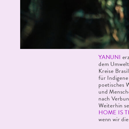
YANUNI
erz
dem Umweltak
Kreise Brasi
für Indigene
poetisches 
und Mensche
nach Verbun
Weiterhin s
HOME IS 
wenn wir die