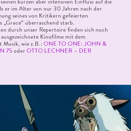
einen kurzen aber intensiven Einfluss auf die
ls er im Alter von nur 30 Jahren nach der
hung seines von Kritikern gefeierten
 „Grace“ überraschend starb.
en durch unser Repertoire finden sich noch
e ausgezeichnete Kinofilme mit dem
 Musik, wie z.B.:
ONE TO ONE: JOHN &
N 75
oder
OTTO LECHNER – DER
.