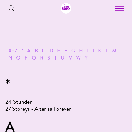
A–Z
*
A
B
C
D
E
F
G
H
I
J
K
L
M
N
O
P
Q
R
S
T
U
V
W
Y
*
24 Stunden
27 Storeys - Alterlaa Forever
A